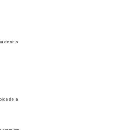
a de seis
bida de la