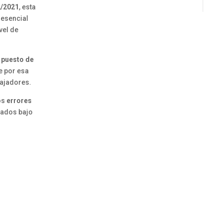
2/2021
, esta
 esencial
vel de
l puesto de
e por esa
bajadores.
los
errores
atados bajo