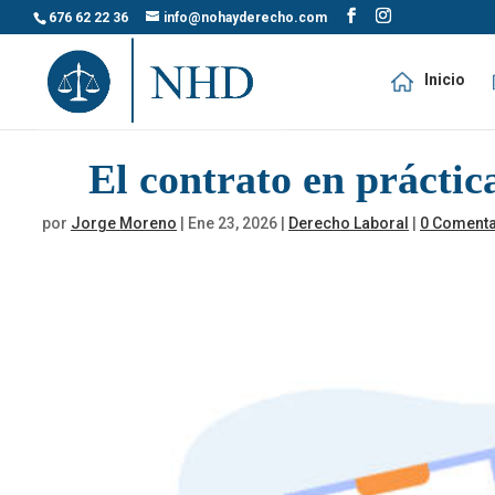
676 62 22 36
info@nohayderecho.com
Inicio
El contrato en práctica
por
Jorge Moreno
|
Ene 23, 2026
|
Derecho Laboral
|
0 Comenta