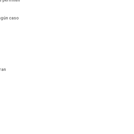
os permiten
ingún caso
ran