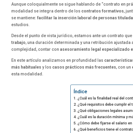
Aunque coloquialmente se sigue hablando de “contrato en prác
modalidad se integra dentro de los
contratos formativos
, ju
se mantiene:
facilitar la inserción laboral de personas titulad
estudios.
Desde el punto de vista jurídico, estamos ante un contrato que
trabajo
, una duración determinada y una retribución ajustada a
complejidad, contar con
asesoramiento legal especializado e
En este artículo analizamos en profundidad las
característica
más habituales
y los
casos prácticos más frecuentes
, con un
esta modalidad.
Índice
¿Cuál es la finalidad real del co
¿Qué requisitos debe cumplir el 
¿Qué obligaciones legales asume
¿Cuál es la duración mínima y má
¿Cómo debe fijarse el salario en
¿Qué beneficios tiene el contrat