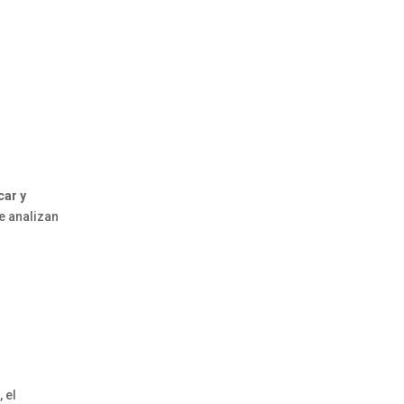
car y
ue analizan
 el