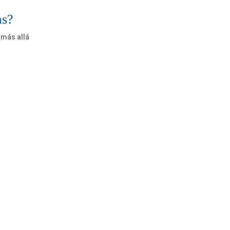
as?
más allá