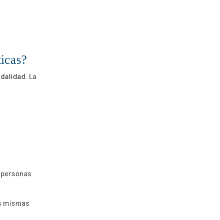
a
ticas?
odalidad
. La
e personas
as mismas