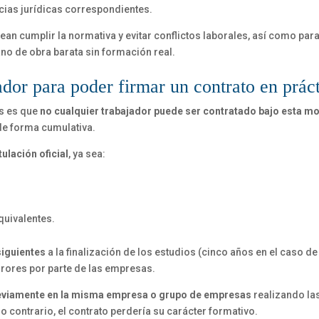
cias jurídicas correspondientes.
n cumplir la normativa y evitar conflictos laborales, así como par
o de obra barata sin formación real.
ador para poder firmar un contrato en prác
as es que
no cualquier trabajador puede ser contratado bajo esta m
de forma cumulativa.
itulación oficial
, ya sea:
quivalentes.
siguientes
a la finalización de los estudios (cinco años en el caso d
rrores por parte de las empresas.
eviamente en la misma empresa o grupo de empresas
realizando l
o contrario, el contrato perdería su carácter formativo.