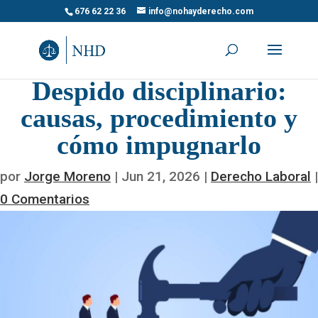
676 62 22 36
info@nohayderecho.com
Despido disciplinario:
causas, procedimiento y
cómo impugnarlo
por
Jorge Moreno
|
Jun 21, 2026
|
Derecho Laboral
|
0 Comentarios