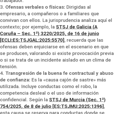
trabajador.
Ofensas verbales o físicas:
Dirigidas al
empresario, a compañeros o a familiares que
convivan con ellos. La jurisprudencia analiza aquí el
contexto; por ejemplo, la
STSJ de Galicia (A
Coruña – Sec. 1ª) 3220/2025, de 16 de junio
[ECLI:ES:TSJGAL:2025:5570]
, recuerda que las
ofensas deben enjuiciarse en el escenario en que
se producen, valorando si existe provocación previa
o si se trata de un incidente aislado en un clima de
tensión.
Transgresión de la buena fe contractual y abuso
de confianza:
Es la «causa cajón de sastre» más
utilizada. Incluye conductas como el robo, la
competencia desleal o el uso de información
confidencial. Según la
STSJ de Murcia (Sec. 1ª)
754/2025, de 8 de julio [ES:TSJMU:2025:1396]
,
esta causa se reserva para conductas donde se