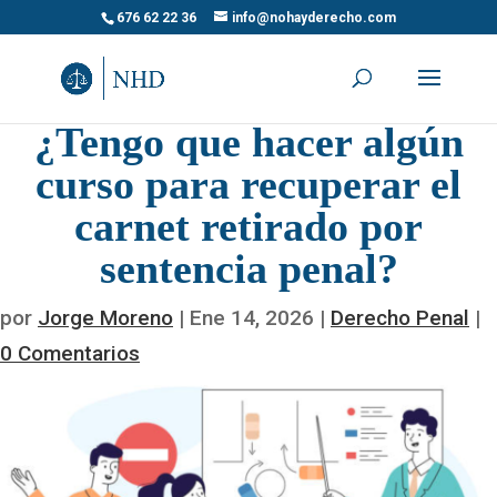
676 62 22 36
info@nohayderecho.com
¿Tengo que hacer algún
curso para recuperar el
carnet retirado por
sentencia penal?
por
Jorge Moreno
|
Ene 14, 2026
|
Derecho Penal
|
0 Comentarios