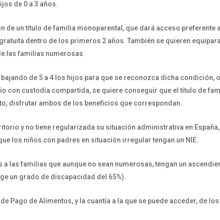
jos de 0 a 3 años.
 de un título de familia monoparental, que dará acceso preferente a
gratuita dentro de los primeros 2 años. También se quieren equipara
de las familias numerosas
bajando de 5 a 4 los hijos para que se reconozca dicha condición, o 
io con custodia compartida, se quiere conseguir que el título de fam
to, disfrutar ambos de los beneficios que correspondan.
itorio y no tiene regularizada su situación administrativa en España
que los niños con padres en situación irregular tengan un NIE.
s a las familias que aunque no sean numerosas, tengan un ascendie
ige un grado de discapacidad del 65%).
de Pago de Alimentos, y la cuantía a la que se puede acceder, de los