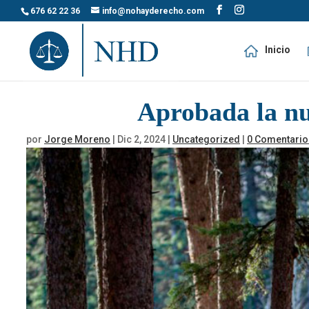
676 62 22 36
info@nohayderecho.com
Inicio
Aprobada la nue
por
Jorge Moreno
|
Dic 2, 2024
|
Uncategorized
|
0 Comentario