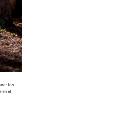
oner los
 en el