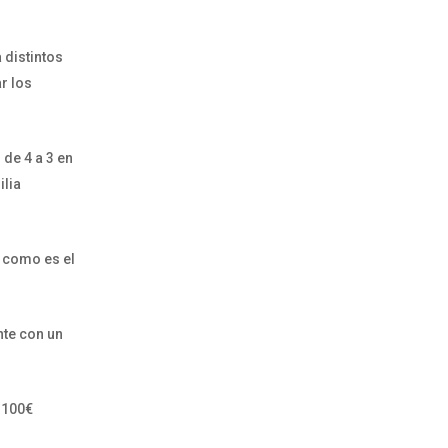
 distintos
r los
de 4 a 3 en
ilia
, como es el
nte con un
 100€