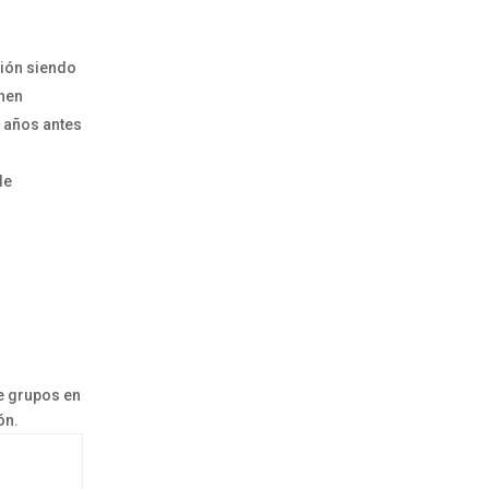
ción siendo
enen
5 años antes
de
e grupos en
ón.