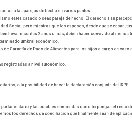
monios a las parejas de hecho en varios puntos:
mismo estes casado o seas pareja de hecho. El derecho a su percep
idad Social, pero mientras que los esposos, desde que se casan, ti
eben llevar inscritas 2 años o más, deben haber convivido al menos 
 determinado umbral económico.
o de Garantía de Pago de Alimentos para los hijos a cargo en caso 
as registradas a nivel autonómico.
tarios, o la posibilidad de hacer la declaración conjunta del IRPF.
 parlamentario
y las posibles enmiendas que interpongan el resto d
remos los derechos de conciliación que finalmente sean de aplicaci