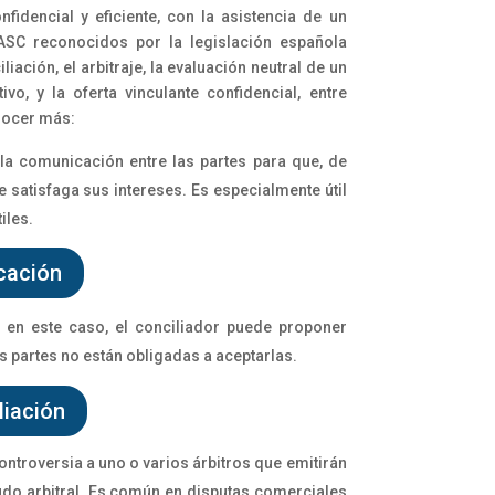
fidencial y eficiente, con la asistencia de un
ASC reconocidos por la legislación española
liación, el arbitraje, la evaluación neutral de un
vo, y la oferta vinculante confidencial, entre
onocer más:
 la comunicación entre las partes para que, de
 satisfaga sus intereses. Es especialmente útil
iles.
cación
o en este caso, el conciliador puede proponer
s partes no están obligadas a aceptarlas.
liación
ntroversia a uno o varios árbitros que emitirán
udo arbitral. Es común en disputas comerciales