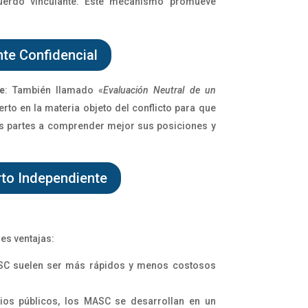
ue
rdo vinculante. Este mecanismo promueve
nte Confidencial
e
: También llamado «
Evaluación Neutral de un
rto en la materia objeto del conflicto para que
as partes a comprender mejor sus posiciones y
rto Independiente
es ventajas:
C suelen ser más rápidos y menos costosos
cios públicos, los MASC se desarrollan en un