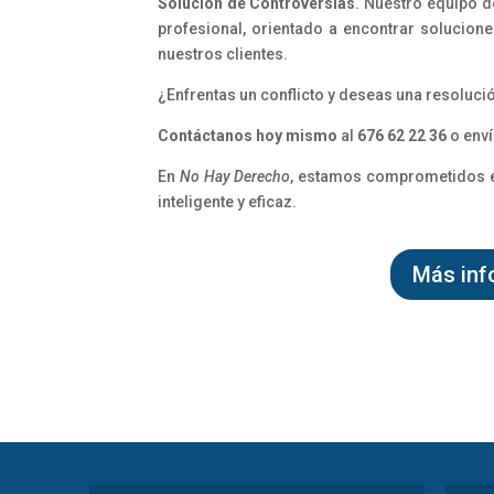
Solución de Controversias
. Nuestro equipo d
profesional, orientado a encontrar solucion
nuestros clientes.
¿Enfrentas un conflicto y deseas una resolución
Contáctanos hoy mismo
al
676 62 22 36
o enví
En
No Hay Derecho
, estamos comprometidos en
inteligente y eficaz.
Más inf