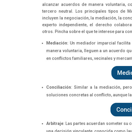
alcanzar acuerdos de manera voluntaria, con
tercero neutral.
Los principales tipos de M
incluyen la negociación, la mediación, la conci
experto independiente, el derecho colaborati
otros. Pincha sobre el que te interese para c
Mediación:
Un mediador imparcial facilita
manera voluntaria, lleguen a un acuerdo que
en conflictos familiares, vecinales y mercant
Medi
Conciliación
:
Similar a la mediación, per
soluciones concretas al conflicto, aunque la
Conci
Arbitraje
:
Las partes acuerdan someter su co
una decisión vinculante, conocida como la