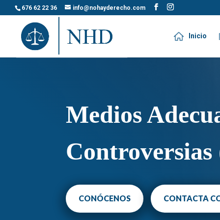
676 62 22 36
info@nohayderecho.com
Inicio
Medios Adecua
Controversia
CONÓCENOS
CONTACTA C